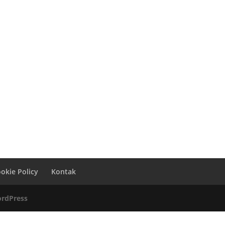
okie Policy
Kontak
rdPress