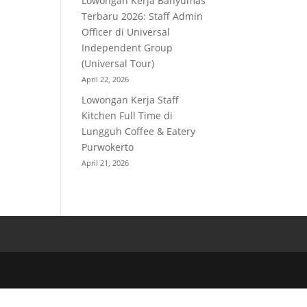
Lowongan Kerja Banyumas
Terbaru 2026: Staff Admin
Officer di Universal
Independent Group
(Universal Tour)
April 22, 2026
Lowongan Kerja Staff
Kitchen Full Time di
Lungguh Coffee & Eatery
Purwokerto
April 21, 2026