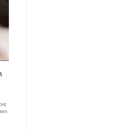
n
KM)
aan.