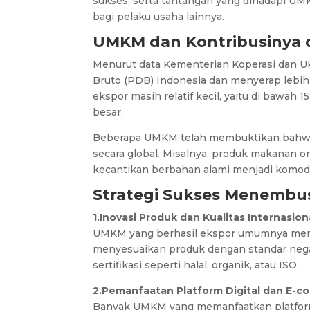
sukses, serta tantangan yang dihadapi UM
bagi pelaku usaha lainnya.
UMKM dan Kontribusinya 
Menurut data Kementerian Koperasi dan 
Bruto (PDB) Indonesia dan menyerap lebih
ekspor masih relatif kecil, yaitu di bawah 
besar.
Beberapa UMKM telah membuktikan bahwa d
secara global. Misalnya, produk makanan or
kecantikan berbahan alami menjadi komodit
Strategi Sukses Menembus
1.Inovasi Produk dan Kualitas Internasion
UMKM yang berhasil ekspor umumnya memili
menyesuaikan produk dengan standar negar
sertifikasi seperti halal, organik, atau ISO.
2.Pemanfaatan Platform Digital dan E-
Banyak UMKM yang memanfaatkan platform 