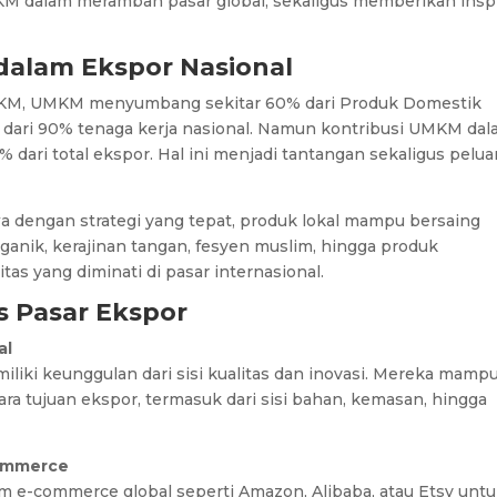
KM dalam merambah pasar global, sekaligus memberikan inspi
dalam Ekspor Nasional
UKM, UMKM menyumbang sekitar 60% dari Produk Domestik
 dari 90% tenaga kerja nasional. Namun kontribusi UMKM da
15% dari total ekspor. Hal ini menjadi tantangan sekaligus pelu
engan strategi yang tepat, produk lokal mampu bersaing
ganik, kerajinan tangan, fesyen muslim, hingga produk
as yang diminati di pasar internasional.
 Pasar Ekspor
al
ki keunggulan dari sisi kualitas dan inovasi. Mereka mamp
a tujuan ekspor, termasuk dari sisi bahan, kemasan, hingga
commerce
e-commerce global seperti Amazon, Alibaba, atau Etsy unt