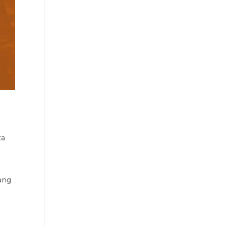
ta
dang