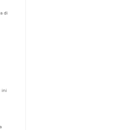
a di
.
 ini
a