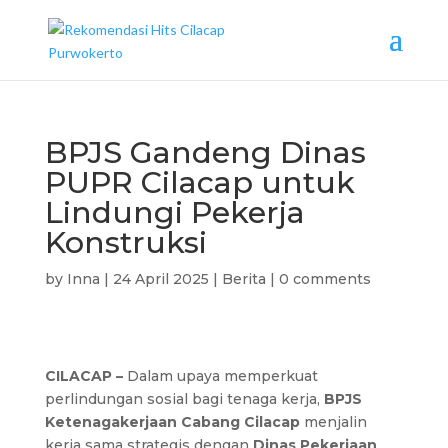
BPJS Gandeng Dinas
PUPR Cilacap untuk
Lindungi Pekerja
Konstruksi
by
Inna
|
24 April 2025
|
Berita
|
0 comments
CILACAP –
Dalam upaya memperkuat
perlindungan sosial bagi tenaga kerja,
BPJS
Ketenagakerjaan Cabang Cilacap
menjalin
kerja sama strategis dengan
Dinas Pekerjaan