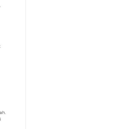
e
.
t
ah.
i