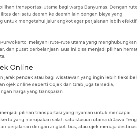
pilihan transportasi utama bagi warga Banyumas. Dengan rut
tas dari satu daerah ke daerah lain dengan biaya yang
 untuk mengetahui jalur angkot agar perjalanan lebih efektif
ah Purwokerto, melayani rute-rute utama yang menghubungkan
sar, dan pusat perbelanjaan. Bus ini bisa menjadi pilihan hema
ta.
jek Online
an jarak pendek atau bagi wisatawan yang ingin lebih fleksibel
an ojek online seperti Gojek dan Grab juga tersedia,
ngan harga yang transparan.
pi menjadi pilihan transportasi yang nyaman untuk mencapai
kerto yang merupakan salah satu stasiun utama di Jawa Teng
kan perjalanan dengan angkot, bus, atau ojek menuju destinas